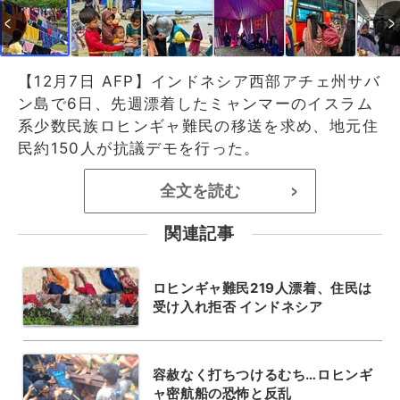
【12月7日 AFP】インドネシア西部アチェ州サバ
ン島で6日、先週漂着したミャンマーのイスラム
系少数民族ロヒンギャ難民の移送を求め、地元住
民約150人が抗議デモを行った。
全文を読む
>
関連記事
ロヒンギャ難民219人漂着、住民は
受け入れ拒否 インドネシア
容赦なく打ちつけるむち…ロヒンギ
ャ密航船の恐怖と反乱