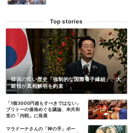
Top stories
韓国の暗い歴史「強制的な国際養子縁組」、大
統領が真相解明を約束
「1個3000円超もすべきではない」
ブリトーの価格めぐる議論、米共和
党の「内戦」に発展
マラドーナさんの「神の手」ボー