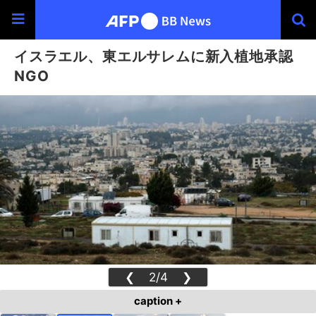
イスラエル、東エルサレムに新入植地承認
NGO
❮
2/4
❯
caption +