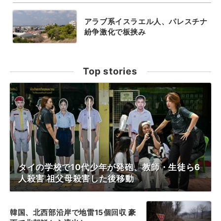
アラブ系イスラエル人、パレスチナ
紛争激化で板挟み
Top stories
タイの学校で10代少年が発砲、教師・生徒ら6
人殺害 祖父母殺害した後移動
韓国、北西部沿岸で地雷15個回収 豪