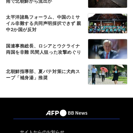
雨で北朝鮮から流出か
太平洋諸島フォーラム、中国のミサ
イル非難する共同声明採択できず 親
中2か国が反対
国連事務総長、ロシアとウクライナ
両国を非難 民間人狙った攻撃めぐり
北朝鮮指導部、夏バテ対策に犬肉ス
ープ「補身湯」推奨
サイトからのお知らせ