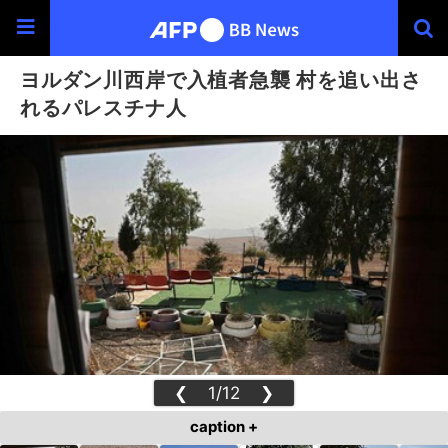
ヨルダン川西岸で入植者急襲 村を追い出さ
れるパレスチナ人
❮
1/12
❯
caption +