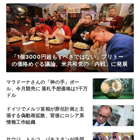
「1個3000円超もすべきではない」ブリトー
の価格めぐる議論、米共和党の「内戦」に発展
マラドーナさんの「神の手」ボー
ル、今月競売に 落札予想価格は1千万
ドル
ドイツでメルツ首相が辞任計画と主
張する偽動画拡散、背後にロシア系
情報工作組織
サウジ、トルコ、パキスタンが共同