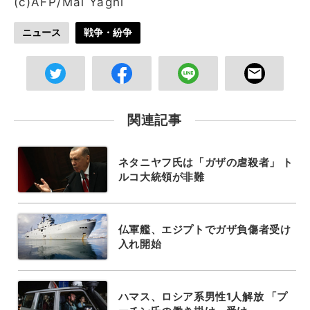
(c)AFP/Mai Yaghi
ニュース
戦争・紛争
関連記事
ネタニヤフ氏は「ガザの虐殺者」 ト
ルコ大統領が非難
仏軍艦、エジプトでガザ負傷者受け
入れ開始
ハマス、ロシア系男性1人解放 「プ