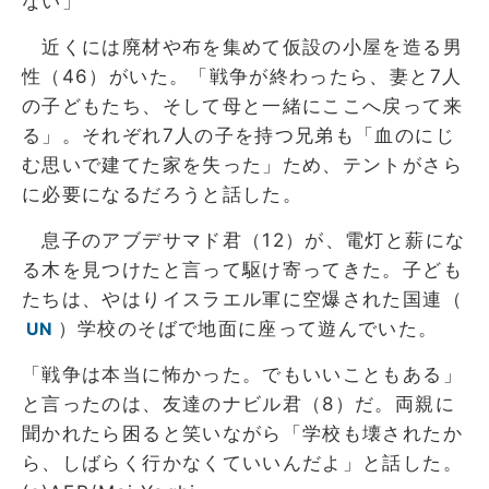
ない」
近くには廃材や布を集めて仮設の小屋を造る男
性（46）がいた。「戦争が終わったら、妻と7人
の子どもたち、そして母と一緒にここへ戻って来
る」。それぞれ7人の子を持つ兄弟も「血のにじ
む思いで建てた家を失った」ため、テントがさら
に必要になるだろうと話した。
息子のアブデサマド君（12）が、電灯と薪にな
る木を見つけたと言って駆け寄ってきた。子ども
たちは、やはりイスラエル軍に空爆された国連（
）学校のそばで地面に座って遊んでいた。
UN
「戦争は本当に怖かった。でもいいこともある」
と言ったのは、友達のナビル君（8）だ。両親に
聞かれたら困ると笑いながら「学校も壊されたか
ら、しばらく行かなくていいんだよ」と話した。