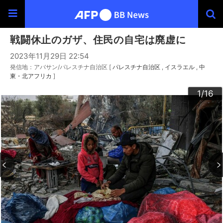
戦闘休止のガザ、住民の自宅は廃虚に
2023年11月29日 22:54
発信地：アバサン/パレスチナ自治区 [
パレスチナ自治区
イスラエル
中
東・北アフリカ
]
10
13
14
16
12
15
11
3
4
6
9
2
5
7
8
1
/16
/16
/16
/16
/16
/16
/16
/16
/16
/16
/16
/16
/16
/16
/16
/16