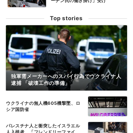
ーチン氏の働き掛け」受け
Top stories
独軍需メーカーへのスパイ行為でウクライナ人
逮捕 「破壊工作の準備」
ウクライナの無人機605機撃墜、ロ
シア国防省
パレスチナ人と衝突したイスラエル
人入植者、「フレンドリーファイ