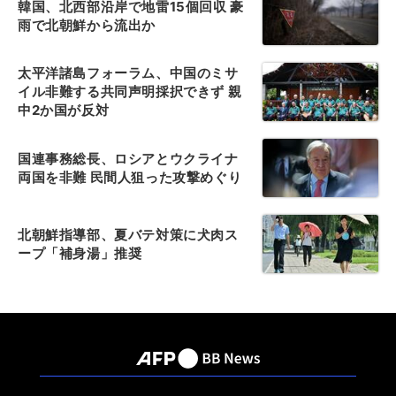
韓国、北西部沿岸で地雷15個回収 豪
雨で北朝鮮から流出か
太平洋諸島フォーラム、中国のミサ
イル非難する共同声明採択できず 親
中2か国が反対
国連事務総長、ロシアとウクライナ
両国を非難 民間人狙った攻撃めぐり
北朝鮮指導部、夏バテ対策に犬肉ス
ープ「補身湯」推奨