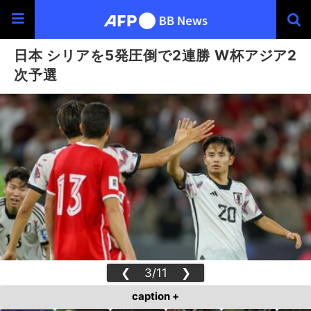
日本 シリアを5発圧倒で2連勝 W杯アジア2
次予選
❮
3/11
❯
caption +