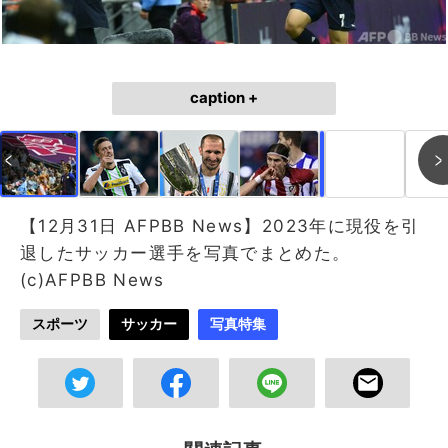
caption +
作成中
画像作成中
【12月31日 AFPBB News】2023年に現役を引
退したサッカー選手を写真でまとめた。
(c)AFPBB News
スポーツ
サッカー
写真特集