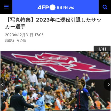
【写真特集】2023年に現役引退したサッ
カー選手
2023年12月31日 17:05
発信地：その他
30
33
34
36
39
40
20
23
24
26
29
32
35
37
38
22
25
27
28
10
13
14
16
19
31
41
12
15
17
18
21
11
3
4
6
9
2
5
7
8
1
/41
/41
/41
/41
/41
/41
/41
/41
/41
/41
/41
/41
/41
/41
/41
/41
/41
/41
/41
/41
/41
/41
/41
/41
/41
/41
/41
/41
/41
/41
/41
/41
/41
/41
/41
/41
/41
/41
/41
/41
/41