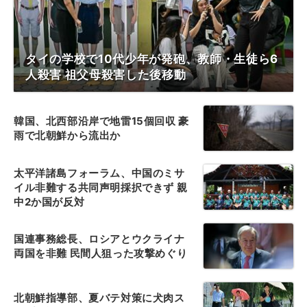
タイの学校で10代少年が発砲、教師・生徒ら6
人殺害 祖父母殺害した後移動
韓国、北西部沿岸で地雷15個回収 豪
雨で北朝鮮から流出か
太平洋諸島フォーラム、中国のミサ
イル非難する共同声明採択できず 親
中2か国が反対
国連事務総長、ロシアとウクライナ
両国を非難 民間人狙った攻撃めぐり
北朝鮮指導部、夏バテ対策に犬肉ス