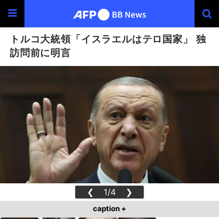
トルコ大統領「イスラエルはテロ国家」 独
訪問前に明言
❮
1/4
❯
caption +