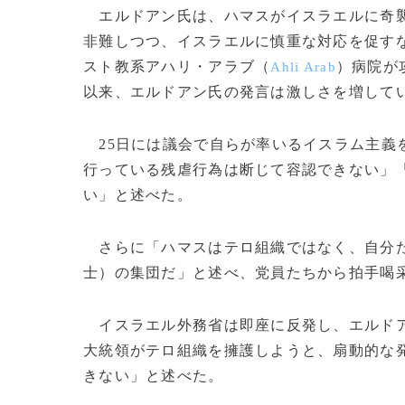
エルドアン氏は、ハマスがイスラエルに奇襲
非難しつつ、イスラエルに慎重な対応を促す
スト教系アハリ・アラブ（
）病院が
Ahli Arab
以来、エルドアン氏の発言は激しさを増して
25日には議会で自らが率いるイスラム主義
行っている残虐行為は断じて容認できない」
い」と述べた。
さらに「ハマスはテロ組織ではなく、自分た
士）の集団だ」と述べ、党員たちから拍手喝
イスラエル外務省は即座に反発し、エルドア
大統領がテロ組織を擁護しようと、扇動的な
きない」と述べた。