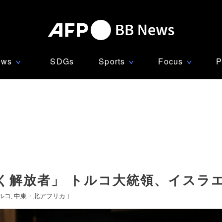
ews
SDGs
Sports
Focus
P
∨
∨
∨
く解放者」 トルコ大統領、イスラ
ルコ
中東・北アフリカ
]