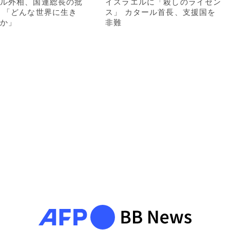
ル外相、国連総長の批
イスラエルに「殺しのライセン
 「どんな世界に生き
ス」 カタール首長、支援国を
か」
非難