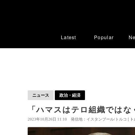
Latest
Popular
N
ニュース
政治・経済
「ハマスはテロ組織ではな
2023年10月26日 11:10
発信地：イスタンブール/トルコ [
ト