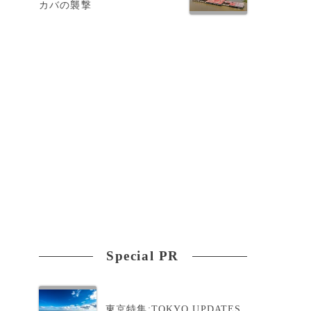
カバの襲撃
を
Special PR
東京特集:TOKYO UPDATES