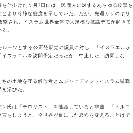
を仕掛けた今月7日には、民間人に対するあらゆる攻撃
などより冷静な態度を示していた。だが、先週ガザのキリ
攻撃され、イスラム世界全体で大規模な抗議デモが起きて
いる。
をルーツとする公正発展党の議員に対し、「イスラエルが
「イスラエルを訪問予定だったが、中止した。訪問しな
ちの土地を守る解放者とムジャヒディン（イスラム聖戦
采を浴びた。
ン氏は「テロリスト」を擁護していると非難。「トルコ
発言をしようと、全世界が目にした恐怖を変えることはで