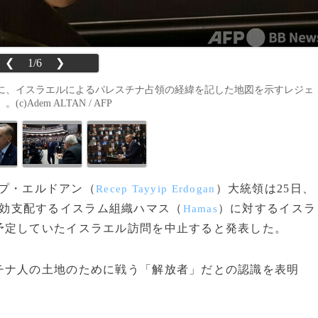
❮
1/6
❯
に、イスラエルによるパレスチナ占領の経緯を記した地図を示すレジェ
Adem ALTAN / AFP
ップ・エルドアン（
）大統領は25日、
Recep Tayyip Erdogan
効支配するイスラム組織ハマス（
）に対するイスラ
Hamas
予定していたイスラエル訪問を中止すると発表した。
ナ人の土地のために戦う「解放者」だとの認識を表明