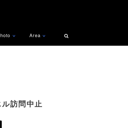
hoto
Area
∨
∨
エル訪問中止