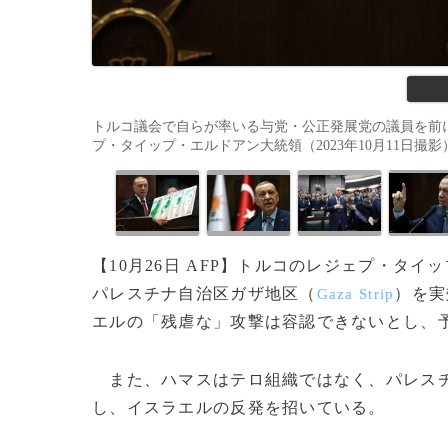
トルコ議会で自らが率いる与党・公正発展党の議員を前
プ・タイップ・エルドアン大統領（2023年10月11日撮影）。(c)
【10月26日 AFP】トルコのレジェプ・タイ
パレスチナ自治区ガザ地区（
）を実
Gaza Strip
エルの「残虐な」攻撃は容認できないとし、
また、ハマスはテロ組織ではなく、パレスチ
し、イスラエルの反発を招いている。