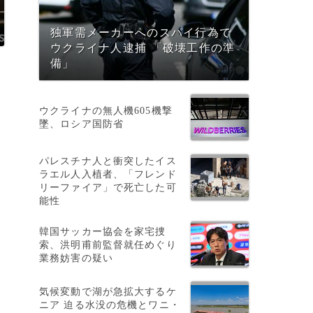
独軍需メーカーへのスパイ行為で
ウクライナ人逮捕 「破壊工作の準
備」
ウクライナの無人機605機撃
墜、ロシア国防省
パレスチナ人と衝突したイス
ラエル人入植者、「フレンド
リーファイア」で死亡した可
能性
韓国サッカー協会を家宅捜
索、洪明甫前監督就任めぐり
業務妨害の疑い
気候変動で湖が急拡大するケ
ニア 迫る水没の危機とワニ・