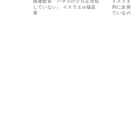
国連総長「ハマスのテロ正当化
イスラエ
していない」 イスラエル猛反
判に反発
発
ているの