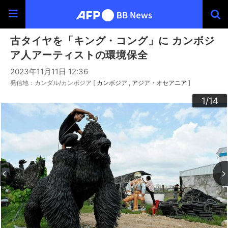
古タイヤを「キング・コング」に カンボジ
ア人アーティストの環境保全
2023年11月11日 12:36
発信地：カンダル/カンボジア [
カンボジア
アジア・オセアニア
]
10
13
14
12
11
3
4
6
9
2
5
7
8
1
/14
/14
/14
/14
/14
/14
/14
/14
/14
/14
/14
/14
/14
/14