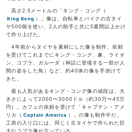
高さ2.5メートルの「キング・コング（
）」像は、自転車とバイクの古タイ
King Kong
ヤ500個を使い、2人の助手と共に5週間以上かけ
て作り上げた。
4年前からタイヤを素材にした像を制作。依頼
を受けてこれまでにキング・コング、象、ライオ
ン、コブラ、ガルーダ（神話に登場する一部が人
間の姿をした鳥）など、約40体の像を手掛けて
きた。
最も人気があるキング・コング像の値段は、大
きさによって2000〜3000ドル（約30万〜45万
円）。カフェの依頼を受けて「キャプテン・アメ
リカ（
）」の像も制作中だ。
Captain America
工房の入り口には、同じく古タイヤで作られた巨
大なコブラ像が立っている。