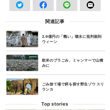
関連記事
2.9億円の「醜い」噴水に批判殺到
ウィーン
欧米のプラごみ、ミャンマーで山積
みに
ごみ捨て場で餌を探す野生ゾウ スリ
ランカ
Top stories