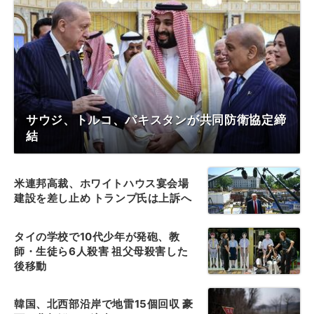
サウジ、トルコ、パキスタンが共同防衛協定締
結
米連邦高裁、ホワイトハウス宴会場
建設を差し止め トランプ氏は上訴へ
タイの学校で10代少年が発砲、教
師・生徒ら6人殺害 祖父母殺害した
後移動
韓国、北西部沿岸で地雷15個回収 豪