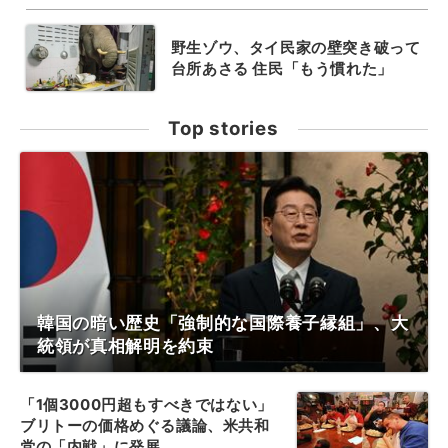
野生ゾウ、タイ民家の壁突き破って
台所あさる 住民「もう慣れた」
Top stories
韓国の暗い歴史「強制的な国際養子縁組」、大
統領が真相解明を約束
「1個3000円超もすべきではない」
ブリトーの価格めぐる議論、米共和
党の「内戦」に発展