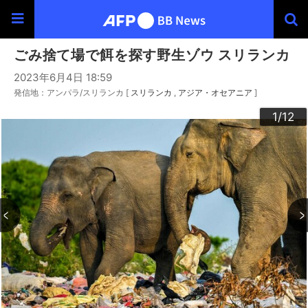
ごみ捨て場で餌を探す野生ゾウ スリランカ
2023年6月4日 18:59
発信地：アンパラ/スリランカ [
スリランカ
アジア・オセアニア
]
10
12
11
3
4
6
9
2
5
7
8
1
/12
/12
/12
/12
/12
/12
/12
/12
/12
/12
/12
/12