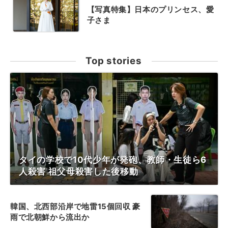
【写真特集】日本のプリンセス、愛
子さま
Top stories
タイの学校で10代少年が発砲、教師・生徒ら6
人殺害 祖父母殺害した後移動
韓国、北西部沿岸で地雷15個回収 豪
雨で北朝鮮から流出か