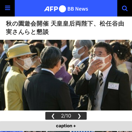
秋の園遊会開催 天皇皇后両陛下、松任谷由
実さんらと懇談
❮
2/10
❯
caption +