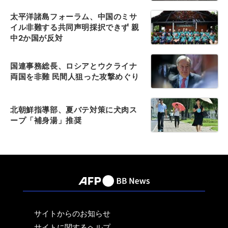
太平洋諸島フォーラム、中国のミサ
イル非難する共同声明採択できず 親
中2か国が反対
国連事務総長、ロシアとウクライナ
両国を非難 民間人狙った攻撃めぐり
北朝鮮指導部、夏バテ対策に犬肉ス
ープ「補身湯」推奨
サイトからのお知らせ
サイトに関するヘルプ