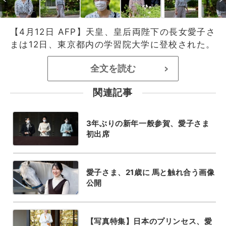
【4月12日 AFP】天皇、皇后両陛下の長女愛子さ
まは12日、東京都内の学習院大学に登校された。
全文を読む
>
関連記事
3年ぶりの新年一般参賀、愛子さま
初出席
愛子さま、21歳に 馬と触れ合う画像
公開
【写真特集】日本のプリンセス、愛