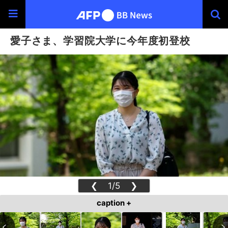
愛子さま、学習院大学に今年度初登校
❮
1/5
❯
caption +