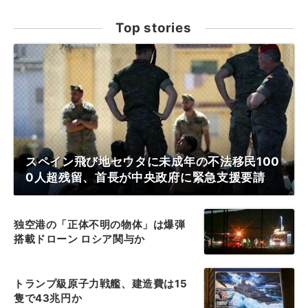
Top stories
スペイン飛び地セウタに未成年の不法移民100
0人超残留、首長が中央政府に緊急支援要請
独空港の「正体不明の物体」は爆弾
搭載ドローン ロシア関与か
トランプ級原子力戦艦、建造費は15
隻で43兆円か