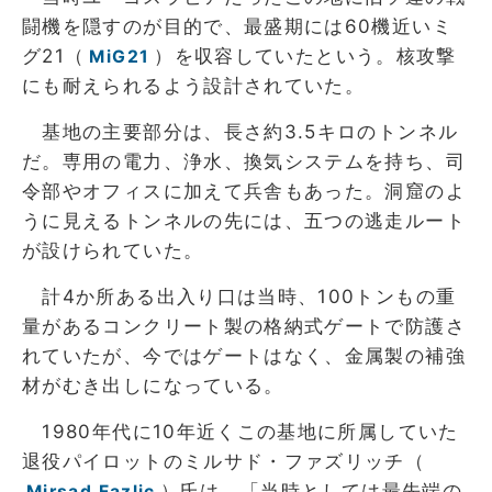
闘機を隠すのが目的で、最盛期には60機近いミ
グ21（
）を収容していたという。核攻撃
MiG21
にも耐えられるよう設計されていた。
基地の主要部分は、長さ約3.5キロのトンネル
だ。専用の電力、浄水、換気システムを持ち、司
令部やオフィスに加えて兵舎もあった。洞窟のよ
うに見えるトンネルの先には、五つの逃走ルート
が設けられていた。
計4か所ある出入り口は当時、100トンもの重
量があるコンクリート製の格納式ゲートで防護さ
れていたが、今ではゲートはなく、金属製の補強
材がむき出しになっている。
1980年代に10年近くこの基地に所属していた
退役パイロットのミルサド・ファズリッチ（
）氏は、「当時としては最先端の
Mirsad Fazlic