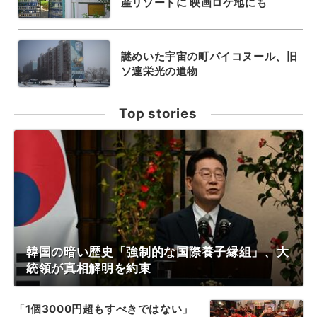
産リゾートに 映画ロケ地にも
謎めいた宇宙の町バイコヌール、旧
ソ連栄光の遺物
Top stories
韓国の暗い歴史「強制的な国際養子縁組」、大
統領が真相解明を約束
「1個3000円超もすべきではない」