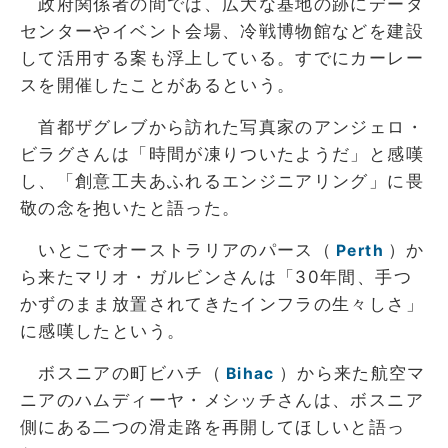
政府関係者の間では、広大な基地の跡にデータ
センターやイベント会場、冷戦博物館などを建設
して活用する案も浮上している。すでにカーレー
スを開催したことがあるという。
首都ザグレブから訪れた写真家のアンジェロ・
ビラグさんは「時間が凍りついたようだ」と感嘆
し、「創意工夫あふれるエンジニアリング」に畏
敬の念を抱いたと語った。
いとこでオーストラリアのパース（
）か
Perth
ら来たマリオ・ガルビンさんは「30年間、手つ
かずのまま放置されてきたインフラの生々しさ」
に感嘆したという。
ボスニアの町ビハチ（
）から来た航空マ
Bihac
ニアのハムディーヤ・メシッチさんは、ボスニア
側にある二つの滑走路を再開してほしいと語っ