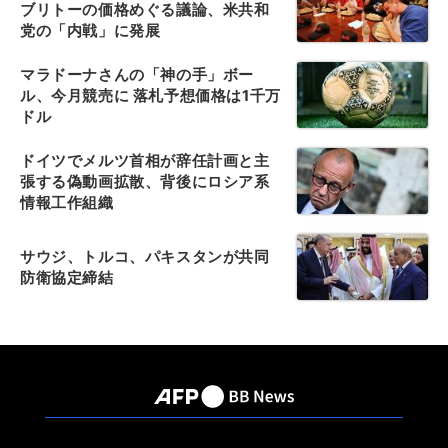
ブリトーの価格めぐる議論、米共和
党の「内戦」に発展
マラドーナさんの「神の手」ボー
ル、今月競売に 落札予想価格は1千万
ドル
ドイツでメルツ首相が辞任計画と主
張する偽動画拡散、背後にロシア系
情報工作組織
サウジ、トルコ、パキスタンが共同
防衛協定締結