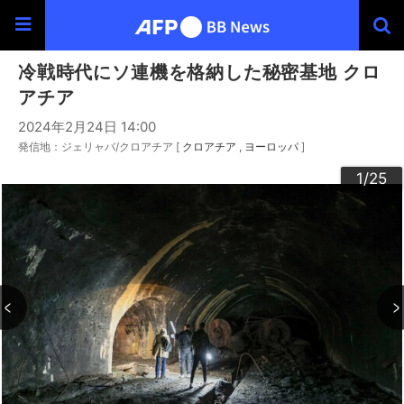
冷戦時代にソ連機を格納した秘密基地 クロ
アチア
2024年2月24日 14:00
発信地：ジェリャバ/クロアチア [
クロアチア
ヨーロッパ
]
20
23
24
22
25
10
13
14
16
19
12
15
17
18
21
11
3
4
6
9
2
5
7
8
1
/25
/25
/25
/25
/25
/25
/25
/25
/25
/25
/25
/25
/25
/25
/25
/25
/25
/25
/25
/25
/25
/25
/25
/25
/25