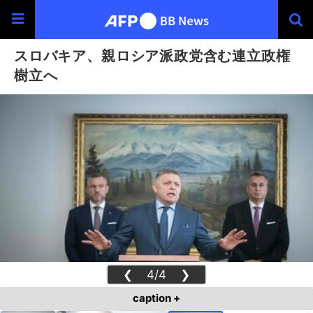
スロバキア、親ロシア派政党含む連立政権
樹立へ
❮
4/4
❯
caption +