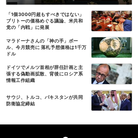
「1個3000円超もすべきではない」
ブリトーの価格めぐる議論、米共和
党の「内戦」に発展
マラドーナさんの「神の手」ボー
ル、今月競売に 落札予想価格は1千万
ドル
ドイツでメルツ首相が辞任計画と主
張する偽動画拡散、背後にロシア系
情報工作組織
サウジ、トルコ、パキスタンが共同
防衛協定締結