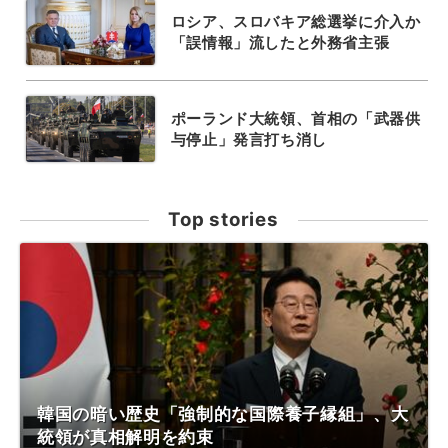
ロシア、スロバキア総選挙に介入か
「誤情報」流したと外務省主張
ポーランド大統領、首相の「武器供
与停止」発言打ち消し
Top stories
韓国の暗い歴史「強制的な国際養子縁組」、大
統領が真相解明を約束