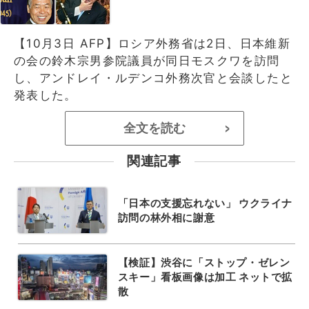
【10月3日 AFP】ロシア外務省は2日、日本維新
の会の鈴木宗男参院議員が同日モスクワを訪問
し、アンドレイ・ルデンコ外務次官と会談したと
発表した。
全文を読む
>
関連記事
「日本の支援忘れない」 ウクライナ
訪問の林外相に謝意
【検証】渋谷に「ストップ・ゼレン
スキー」看板画像は加工 ネットで拡
散