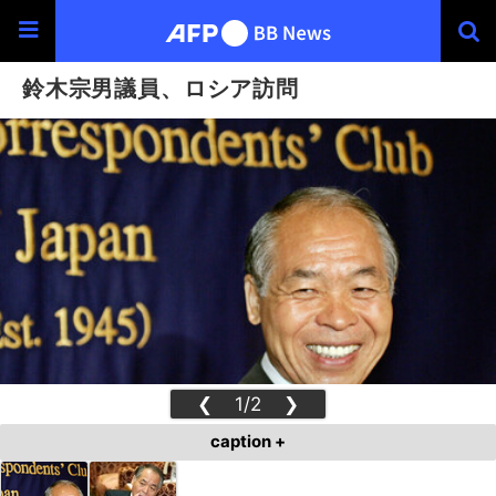
鈴木宗男議員、ロシア訪問
❮
1/2
❯
caption +