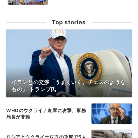
Top stories
イランとの交渉「うまくいく。チェスのような
もの」 トランプ氏
WHOのウクライナ倉庫に攻撃、事務
局長が非難
ロシアとウクライナ双方の攻撃で5人