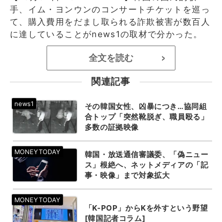
手、イム・ヨンウンのコンサートチケットを巡っ
て、購入費用をだまし取られる詐欺被害が数百人
に達していることがnews1の取材で分かった。
全文を読む
>
関連記事
その韓国女性、凶暴につき…協同組
合トップ「突然靴脱ぎ、職員殴る」
多数の証拠映像
韓国・放送通信審議委、「偽ニュー
ス」根絶へ、ネットメディアの「記
事・映像」まで対象拡大
「K-POP」からKを外すという野望
[韓国記者コラム]