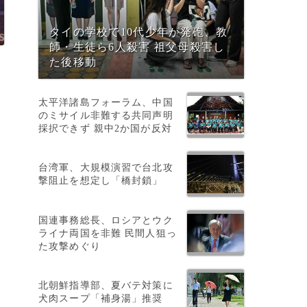
タイの学校で10代少年が発砲、教
師・生徒ら6人殺害 祖父母殺害し
た後移動
太平洋諸島フォーラム、中国
のミサイル非難する共同声明
採択できず 親中2か国が反対
台湾軍、大規模演習で台北攻
撃阻止を想定し「橋封鎖」
国連事務総長、ロシアとウク
ライナ両国を非難 民間人狙っ
た攻撃めぐり
山
北朝鮮指導部、夏バテ対策に
犬肉スープ「補身湯」推奨