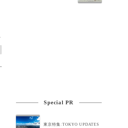
と
>
Special PR
東京特集:TOKYO UPDATES