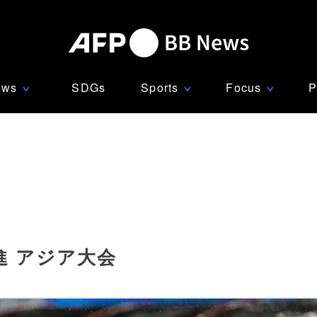
ews
SDGs
Sports
Focus
P
∨
∨
∨
進 アジア大会