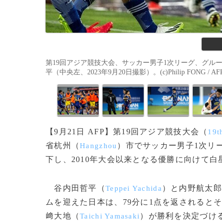
第19回アジア競技大会、サッカー男子1次リーグ、グル
平（中央左、2023年9月20日撮影）。(c)Philip FONG / AF
【9月21日 AFP】第19回アジア競技大会（
19t
省杭州（
）市でサッカー男子1次リ
Hangzhou
下し、2010年大会以来となる優勝に向けて
谷内田哲平（
）と内野航太郎
Teppei Yachida
ムを迎えた日本は、79分に1点を返されると
﨑大地（
）が勝利を決定づけ
Taichi Yamasaki