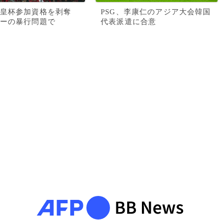
皇杯参加資格を剥奪
PSG、李康仁のアジア大会韓国
ーの暴行問題で
代表派遣に合意