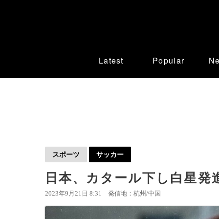
Latest
Popular
N
スポーツ
サッカー
日本、カタール下し白星発
2023年9月21日 8:31
発信地：杭州/中国