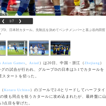
❮
1/7
❯
ープD、日本対カタール。先制点を決めてベンチメンバーと喜ぶ谷内田哲
P
、
）は20日、中国・浙江（
）
h Asian Games
Asiad
Zhejiang
ーグの試合が行われ、グループDの日本は3‐1でカタールを
白星スタートを切った。
（
）のゴールで2‐0とリードしてハーフタイ
Kotaro Uchino
その後も同点を狙うカタールに攻め込まれたが、最終盤に
る3点目を挙げた。