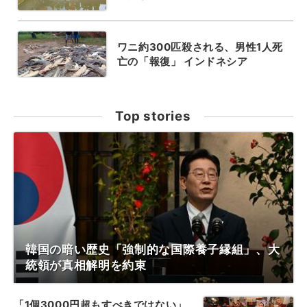
ワニ約300匹殺される、男性1人死
亡の「報復」 インドネシア
Top stories
韓国の暗い歴史「強制的な国際養子縁組」、大
統領が真相解明を約束
「1個3000円超もすべきではない」