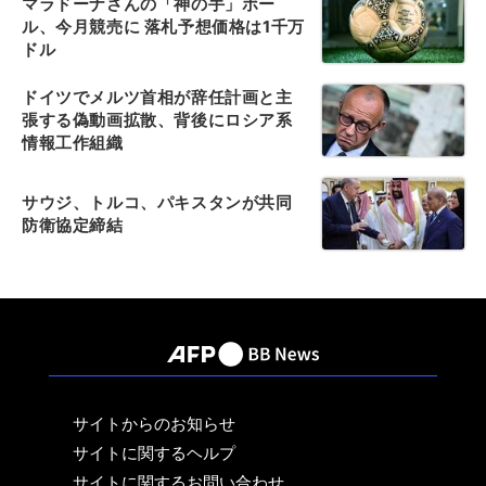
マラドーナさんの「神の手」ボー
ル、今月競売に 落札予想価格は1千万
ドル
ドイツでメルツ首相が辞任計画と主
張する偽動画拡散、背後にロシア系
情報工作組織
サウジ、トルコ、パキスタンが共同
防衛協定締結
サイトからのお知らせ
サイトに関するヘルプ
サイトに関するお問い合わせ