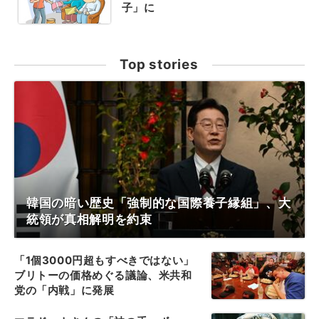
子」に
Top stories
韓国の暗い歴史「強制的な国際養子縁組」、大
統領が真相解明を約束
「1個3000円超もすべきではない」
ブリトーの価格めぐる議論、米共和
党の「内戦」に発展