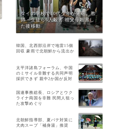
タイの学校で10代少年が発砲、教
師・生徒ら6人殺害 祖父母殺害し
た後移動
提
韓国、北西部沿岸で地雷15個
回収 豪雨で北朝鮮から流出か
太平洋諸島フォーラム、中国
のミサイル非難する共同声明
採択できず 親中2か国が反対
国連事務総長、ロシアとウク
ライナ両国を非難 民間人狙っ
た攻撃めぐり
北朝鮮指導部、夏バテ対策に
犬肉スープ「補身湯」推奨