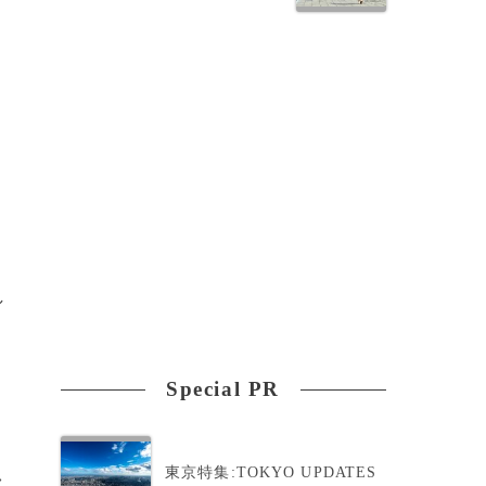
し
Special PR
東京特集:TOKYO UPDATES
>