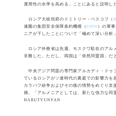
運用性の水準を高める」ことにあると説明し
ロシア大統領府のドミトリー・ペスコフ（
D
連圏の集団安全保障条約機構（
）の軍事
CSTO
ニアが下したことについて「極めて深い分析
ロシア外務省は先週、モスクワ駐在のアルメ
非難した。ただし、両国は「依然同盟国」だ
中央アジア問題の専門家アルカディ・ドゥ
ているロシアがソ連時代の裏庭での影響力を
カラバフ紛争およびその後の情勢をめぐり支
摘。「アルメニアとしては、新たな強力な同盟を形
HARUTYUNYAN