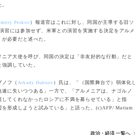
た。
）報道官はこれに対し、同国が主導する旧ソ
mitry Peskov
演習には参加せず、米軍との演習を実施する決定をアルメ
」が必要だと述べた。
ニア大使を呼び、同国の決定は「非友好的な行動」だと
と強調していた。
ブノフ（
）氏は、「（国際舞台で）弱体化
Arkady Dubnov
急速に失いつつある」一方で、「アルメニアは、ナゴルノ
援してくれなかったロシアに不満を募らせている」と指
成しようと試みている」と語った。(c)AFP/ Mariam
政治・経済 一覧へ