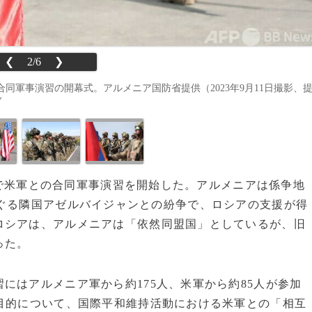
❮
2/6
❯
同軍事演習の開幕式。アルメニア国防省提供（2023年9月11日撮影、
Y
国内で米軍との合同軍事演習を開始した。アルメニアは係争地
ぐる隣国アゼルバイジャンとの紛争で、ロシアの支援が得
ロシアは、アルメニアは「依然同盟国」としているが、旧
った。
はアルメニア軍から約175人、米軍から約85人が参加
目的について、国際平和維持活動における米軍との「相互