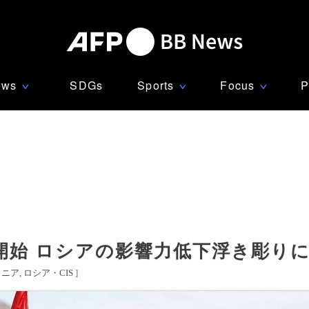
ews
SDGs
Sports
Focus
P
∨
∨
∨
開始 ロシアの影響力低下浮き彫り
メニア
ロシア・CIS
]