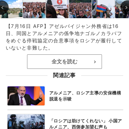
【7月16日 AFP】アゼルバイジャン外務省は16
日、同国とアルメニアの係争地ナゴルノカラバフ
をめぐる停戦協定の合意事項をロシアが履行して
いないと非難した。
全文を読む
>
関連記事
アルメニア、ロシア主導の安保機構
脱退を示唆
「ロシアは助けてくれない」 小国ア
ルメニア、西側参加望む声も