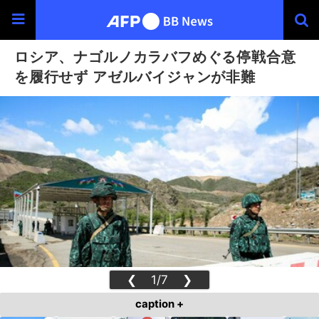
ロシア、ナゴルノカラバフめぐる停戦合意
を履行せず アゼルバイジャンが非難
❮
1/7
❯
caption +