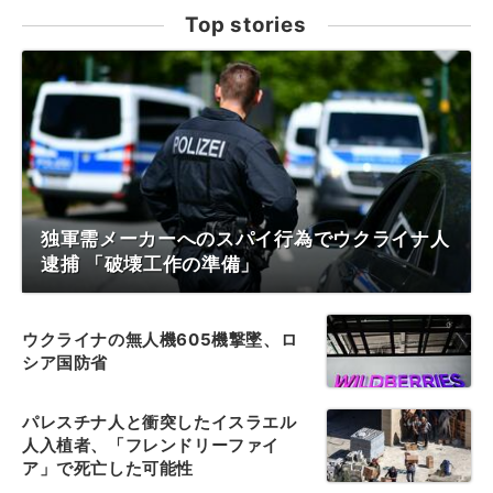
Top stories
独軍需メーカーへのスパイ行為でウクライナ人
逮捕 「破壊工作の準備」
ウクライナの無人機605機撃墜、ロ
シア国防省
パレスチナ人と衝突したイスラエル
人入植者、「フレンドリーファイ
ア」で死亡した可能性