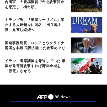
台湾軍、大規模演習で台北攻撃阻止
を想定し「橋封鎖」
トランプ氏、「出産ツーリズム」禁
止する大統領令に署名 「出生地主
義」見直し継続へ
国連事務総長、ロシアとウクライナ
両国を非難 民間人狙った攻撃めぐり
イラン、湾岸諸国を脅迫していた 米
国が発電所攻撃すれば湾岸全域を
「停電」させる