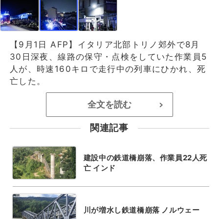
【9月1日 AFP】イタリア北部トリノ郊外で8月
30日深夜、線路の保守・点検をしていた作業員5
人が、時速160キロで走行中の列車にひかれ、死
亡した。
全文を読む
>
関連記事
建設中の鉄道橋崩落、作業員22人死
亡 インド
川が増水し鉄道橋崩落 ノルウェー