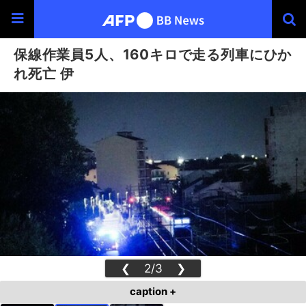
保線作業員5人、160キロで走る列車にひか
れ死亡 伊
❮
2/3
❯
caption +