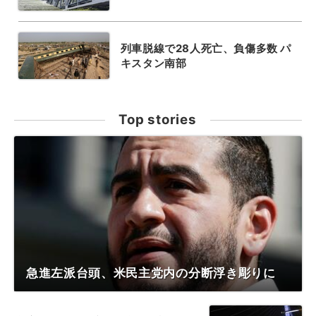
列車脱線で28人死亡、負傷多数 パ
キスタン南部
Top stories
急進左派台頭、米民主党内の分断浮き彫りに