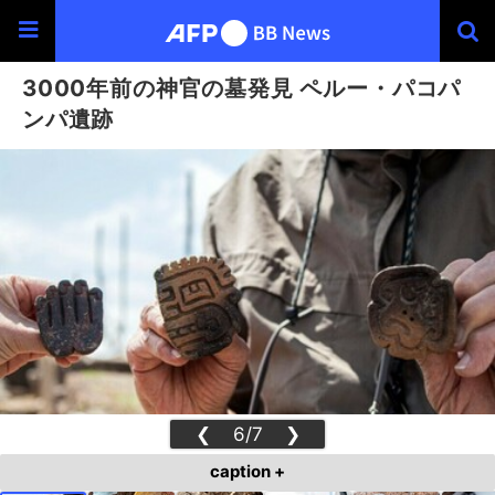
3000年前の神官の墓発見 ペルー・パコパ
ンパ遺跡
❮
6/7
❯
caption +