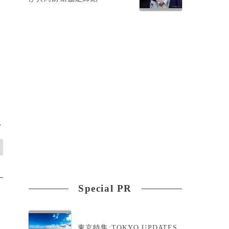
て
>
Special PR
東京特集:TOKYO UPDATES