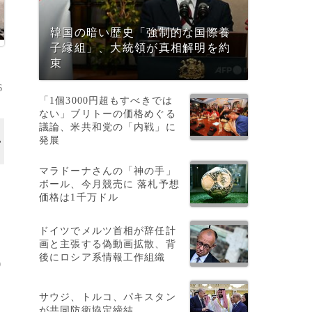
韓国の暗い歴史「強制的な国際養
子縁組」、大統領が真相解明を約
束
6
「1個3000円超もすべきでは
ない」ブリトーの価格めぐる
議論、米共和党の「内戦」に
発展
マラドーナさんの「神の手」
ボール、今月競売に 落札予想
価格は1千万ドル
ドイツでメルツ首相が辞任計
画と主張する偽動画拡散、背
後にロシア系情報工作組織
0
サウジ、トルコ、パキスタン
が共同防衛協定締結