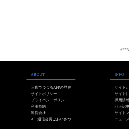
AFP
ABOUT
INFO
写真でつづるAFPの歴史
サイト
サイトポリシー
サイト
プライバシーポリシー
採用情
利用規約
訂正記
運営会社
サイト
AFP通信会長ごあいさつ
ニュー