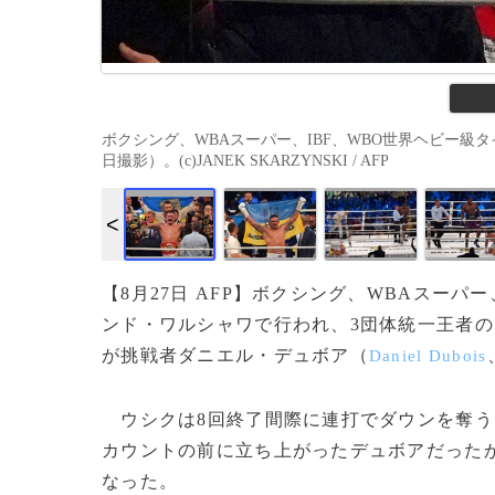
ボクシング、WBAスーパー、IBF、WBO世界ヘビー級タ
日撮影）。(c)JANEK SKARZYNSKI / AFP
【8月27日 AFP】ボクシング、WBAスーパ
ンド・ワルシャワで行われ、3団体統一王者
が挑戦者ダニエル・デュボア（
Daniel Dubois
ウシクは8回終了間際に連打でダウンを奪うと
カウントの前に立ち上がったデュボアだった
なった。