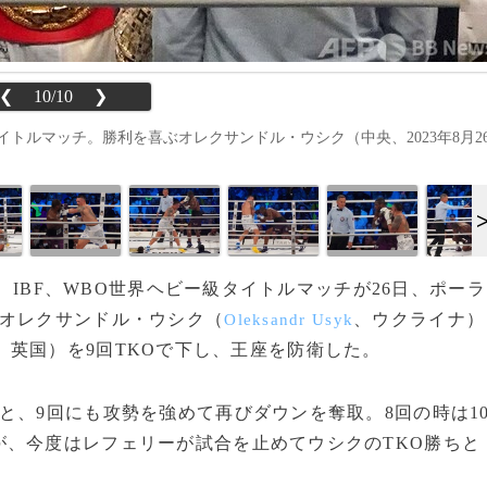
❮
10/10
❯
イトルマッチ。勝利を喜ぶオレクサンドル・ウシク（中央、2023年8月2
ー、IBF、WBO世界ヘビー級タイトルマッチが26日、ポーラ
のオレクサンドル・ウシク（
、ウクライナ）
Oleksandr Usyk
、英国）を9回TKOで下し、王座を防衛した。
、9回にも攻勢を強めて再びダウンを奪取。8回の時は1
が、今度はレフェリーが試合を止めてウシクのTKO勝ちと