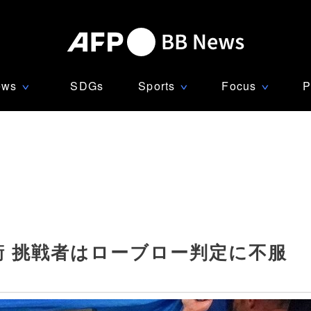
ews
SDGs
Sports
Focus
P
∨
∨
∨
衛 挑戦者はローブロー判定に不服