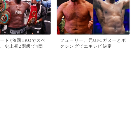
ードが9回TKOでスペ
フューリー、元UFCガヌーとボ
、史上初2階級で4団
クシングでエキシビ決定