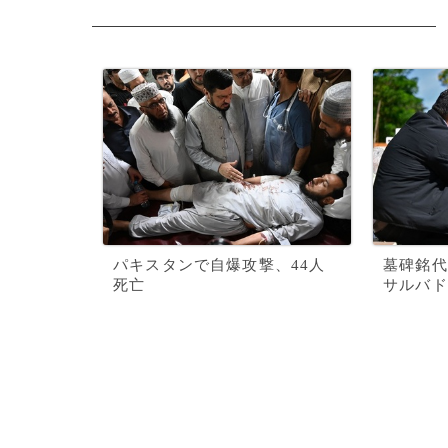
パキスタンで自爆攻撃、44人
墓碑銘代
死亡
サルバド