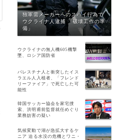
独軍需メーカーへのスパイ行為で
ウクライナ人逮捕 「破壊工作の準
8
備」
ウクライナの無人機605機撃
墜、ロシア国防省
パレスチナ人と衝突したイス
ラエル人入植者、「フレンド
リーファイア」で死亡した可
自
能性
韓国サッカー協会を家宅捜
索、洪明甫前監督就任めぐり
墓
業務妨害の疑い
気候変動で湖が急拡大するケ
ニア 迫る水没の危機とワニ・