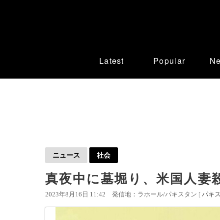
Latest
Popular
N
ニュース
社会
真夜中に墓堀り、米国人妻
2023年8月16日 11:42
発信地：ラホール/パキスタン [
パキ