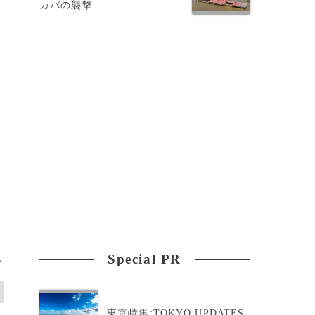
カバの襲撃
、
Special PR
>
東京特集:TOKYO UPDATES