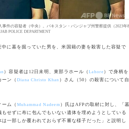
事件の容疑者（中央）。パキスタン・パンジャブ州警察提供（2023年
JAB POLICE DEPARTMENT
、真夜中に墓を掘っていた男を、米国籍の妻を殺害した容疑で
）容疑者は12日未明、東部ラホール（
）で身柄を
an
Lahore
カーン（
）さん（50）の殺害について
Diana Christo Khan
ィーム（
）氏はAFPの取材に対し、「
Muhammad Nadeem
儀もせずに布に包んでもいない遺体を埋めようとしている
体は一部しか覆われておらず不審な様子だった」と説明し