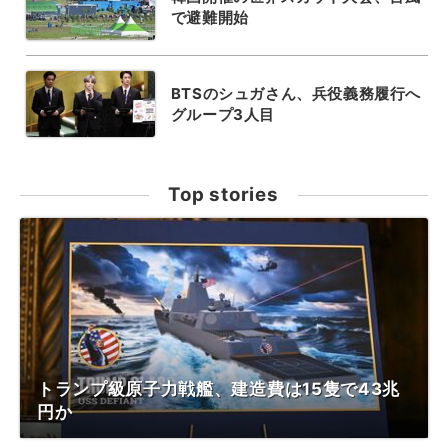
で避難開始
BTSのシュガさん、兵役義務履行へ
グループ3人目
Top stories
トランプ級原子力戦艦、建造費は15隻で43兆
円か