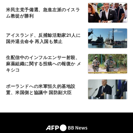
米民主党予備選、急進左派のイスラ
ム教徒が勝利
アイスランド、反捕鯨活動家21人に
国外退去命令 再入国も禁止
生配信中のインフルエンサー射殺、
麻薬組織に関する投稿への報復か メ
キシコ
ポーランドへの米軍恒久的基地設
置、米国側と協議中 国防副大臣