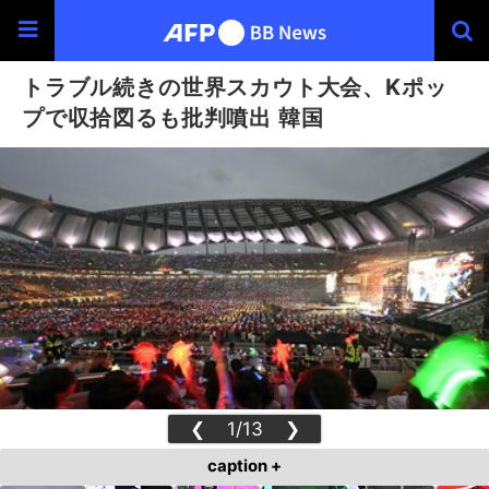
トラブル続きの世界スカウト大会、Kポッ
プで収拾図るも批判噴出 韓国
❮
1/13
❯
caption +