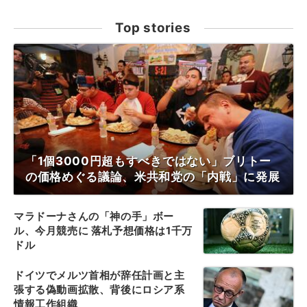
Top stories
「1個3000円超もすべきではない」ブリトー
の価格めぐる議論、米共和党の「内戦」に発展
マラドーナさんの「神の手」ボー
ル、今月競売に 落札予想価格は1千万
ドル
ドイツでメルツ首相が辞任計画と主
張する偽動画拡散、背後にロシア系
情報工作組織