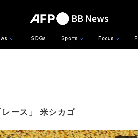
ews
SDGs
Sports
Focus
P
∨
∨
∨
「レース」 米シカゴ