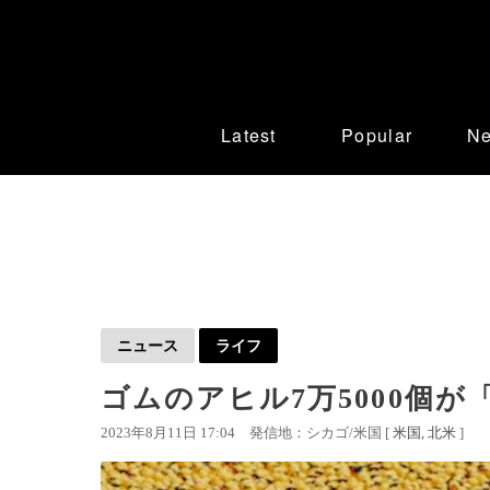
Latest
Popular
N
ニュース
ライフ
ゴムのアヒル7万5000個が
2023年8月11日 17:04
発信地：シカゴ/米国 [
米国
北米
]