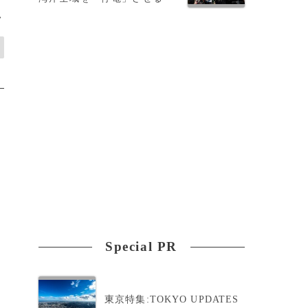
>
Special PR
東京特集:TOKYO UPDATES