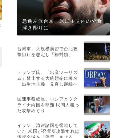
急進左派台頭、米民主党内の分断
年
浮き彫りに
台湾軍、大規模演習で台北攻
撃阻止を想定し「橋封鎖」
トランプ氏、「出産ツーリズ
ム」禁止する大統領令に署名
「出生地主義」見直し継続へ
っ
国連事務総長、ロシアとウク
ライナ両国を非難 民間人狙っ
た攻撃めぐり
イラン、湾岸諸国を脅迫して
いた 米国が発電所攻撃すれば
湾岸全域を「停電」させる