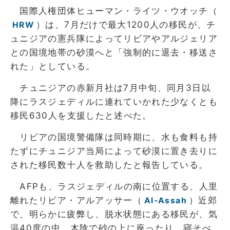
国際人権団体ヒューマン・ライツ・ウオッチ（
）は、7月だけで最大1200人の移民が、チ
HRW
ュニジアの憲兵隊によってリビアやアルジェリア
との国境地帯の砂漠へと「強制的に退去・移送さ
れた」としている。
チュニジアの赤新月社は7月中旬、同月3日以
降にラスジェディルに連れていかれた少なくとも
移民630人を支援したと述べた。
リビアの国境警備隊は同時期に、水も食料も持
たずにチュニジア当局によって砂漠に置き去りに
された移民数十人を救助したと報告している。
AFPも、ラスジェディルの南に位置する、人里
離れたリビア・アルアッサー（
）近郊
Al-Assah
で、明らかに疲弊し、脱水状態にある移民が、気
温40度の中、木陰で砂の上に座ったり、寝そべ