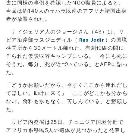
去に同様の事例を確認したNGO職員によると、
今回は約140人のサハラ以南のアフリカ諸国出身
者が放置された。
ナイジェリア人のジョージさん（43）は、リ
ビア沿岸部ラスジェディル（
）の国境
Ras Jedir
検問所から30メートル離れた、有刺鉄線の間に
作られた仮設収容キャンプにいる。「今にも死に
そうだ。毎分、死が近づいている」とAFPに語っ
た。
「どうかお願いだから、今すぐここから連れだし
てほしい。助けに来て」「ここがどこかも分から
ない。食料も水もなく、苦しんでいる」と懇願し
た。
リビア内務省は25日、チュニジア国境付近で
アフリカ系移民5人の遺体が見つかったと発表し