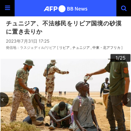
チュニジア、不法移民をリビア国境の砂漠
に置き去りか
2023年7月31日 17:25
発信地：ラスジェディル/リビア [
リビア
チュニジア
中東・北アフリカ
]
20
23
24
22
25
10
13
14
16
19
12
15
17
18
21
11
3
4
6
9
2
5
7
8
1
/25
/25
/25
/25
/25
/25
/25
/25
/25
/25
/25
/25
/25
/25
/25
/25
/25
/25
/25
/25
/25
/25
/25
/25
/25