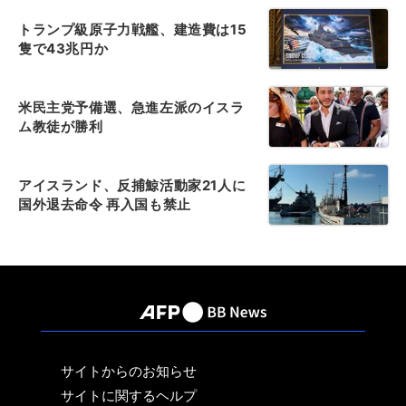
トランプ級原子力戦艦、建造費は15
隻で43兆円か
米民主党予備選、急進左派のイスラ
ム教徒が勝利
アイスランド、反捕鯨活動家21人に
国外退去命令 再入国も禁止
サイトからのお知らせ
サイトに関するヘルプ