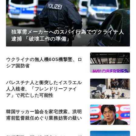
独軍需メーカーへのスパイ行為でウクライナ人
逮捕 「破壊工作の準備」
ウクライナの無人機605機撃墜、ロ
シア国防省
パレスチナ人と衝突したイスラエル
人入植者、「フレンドリーファイ
ア」で死亡した可能性
韓国サッカー協会を家宅捜索、洪明
甫前監督就任めぐり業務妨害の疑い