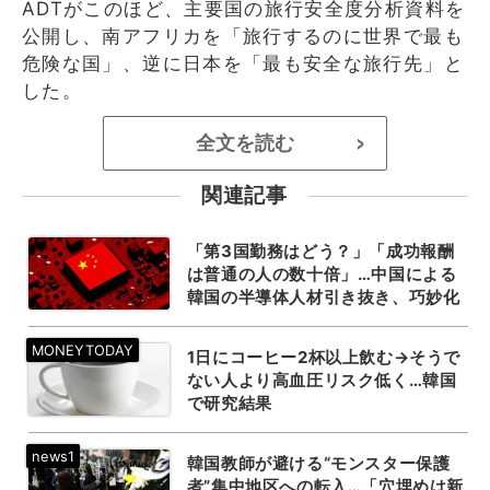
ADTがこのほど、主要国の旅行安全度分析資料を
公開し、南アフリカを「旅行するのに世界で最も
危険な国」、逆に日本を「最も安全な旅行先」と
した。
全文を読む
>
関連記事
「第3国勤務はどう？」「成功報酬
は普通の人の数十倍」…中国による
韓国の半導体人材引き抜き、巧妙化
1日にコーヒー2杯以上飲む→そうで
ない人より高血圧リスク低く…韓国
で研究結果
韓国教師が避ける“モンスター保護
者”集中地区への転入…「穴埋めは新