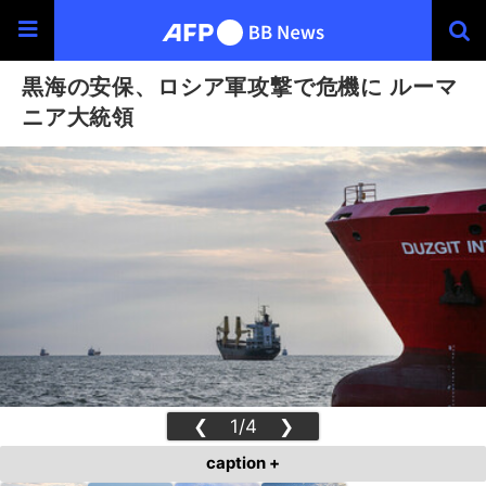
黒海の安保、ロシア軍攻撃で危機に ルーマ
ニア大統領
❮
1/4
❯
caption +