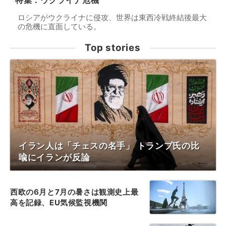
特集：ウクライナ危機
ロシアがウクライナに侵攻、世界は東西冷戦終結後最大
の危機に直面している。
Top stories
イラン人は「チェスの名手」 トランプ氏の比
喩にイランが反論
西欧の6月と7月の暑さは観測史上最
高を記録、EU気候監視機関