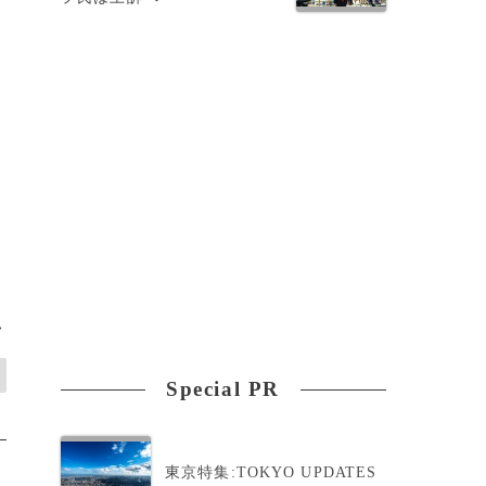
>
Special PR
東京特集:TOKYO UPDATES