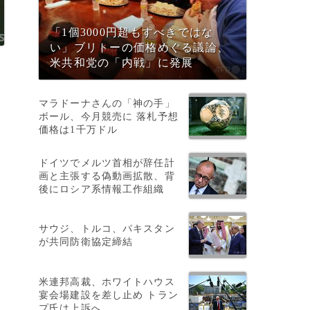
「1個3000円超もすべきではな
い」ブリトーの価格めぐる議論、
米共和党の「内戦」に発展
マラドーナさんの「神の手」
ボール、今月競売に 落札予想
価格は1千万ドル
ドイツでメルツ首相が辞任計
画と主張する偽動画拡散、背
後にロシア系情報工作組織
サウジ、トルコ、パキスタン
が共同防衛協定締結
米連邦高裁、ホワイトハウス
宴会場建設を差し止め トラン
プ氏は上訴へ