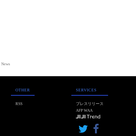
News
OTHER
SERVICES
RSS
プレスリリース
AFP WAA