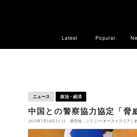
Latest
Popular
N
ニュース
政治・経済
中国との警察協力協定「脅
2023年7月14日 12:21
発信地：シドニー/オーストラリア [