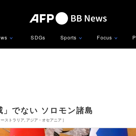
ews
SDGs
Sports
Focus
P
∨
∨
∨
威」でない ソロモン諸島
オーストラリア
アジア・オセアニア
]