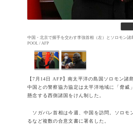
中国・北京で握手を交わす李強首相（左）とソロモン諸島のマナセ
POOL / AFP
【7月14日 AFP】南太平洋の島国ソロモン
中国との警察協力協定は太平洋地域に「脅威
懸念する西側諸国をけん制した。
ソガバレ首相は今週、中国を訪問。ソロモン
るなど複数の合意文書に署名した。