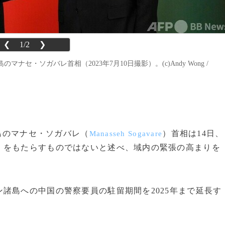
❮
1/2
❯
・ソガバレ首相（2023年7月10日撮影）。(c)Andy Wong /
諸島のマナセ・ソガバレ（
）首相は14日、
Manasseh Sogavare
」をもたらすものではないと述べ、域内の緊張の高まりを
諸島への中国の警察要員の駐留期間を2025年まで延長す