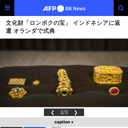
文化財「ロンボクの宝」 インドネシアに返
還 オランダで式典
❮
2/3
❯
caption +