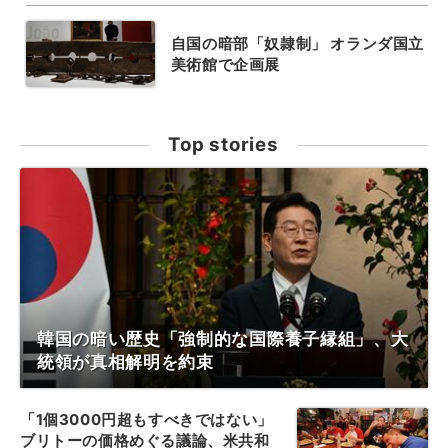
自国の暗部「奴隷制」 オランダ国立
美術館で企画展
Top stories
韓国の暗い歴史「強制的な国際養子縁組」、大
統領が真相解明を約束
「1個3000円超もすべきではない」
ブリトーの価格めぐる議論、米共和