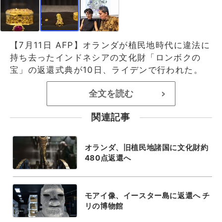
【7月11日 AFP】オランダが植民地時代に違法に
持ち去ったインドネシアの文化財「ロンボクの
宝」の返還式典が10日、ライデンで行われた。
全文を読む
>
関連記事
オランダ、旧植民地諸国に文化財約
480点返還へ
モアイ像、イースター島に返還へ チ
リの博物館