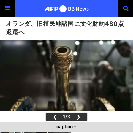
オランダ、旧植民地諸国に文化財約480点
返還へ
❮
1/3
❯
caption +