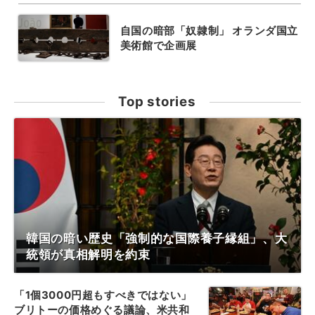
自国の暗部「奴隷制」 オランダ国立
美術館で企画展
Top stories
韓国の暗い歴史「強制的な国際養子縁組」、大
統領が真相解明を約束
「1個3000円超もすべきではない」
ブリトーの価格めぐる議論、米共和