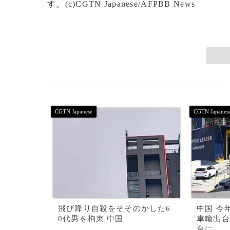
す。(c)CGTN Japanese/AFPBB News
飛び降り自殺をそそのかした6
中国 今
0代男を拘束 中国
車輸出台
台に