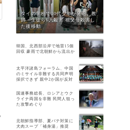
タイの学校で10代少年が発砲、教
師・生徒ら6人殺害 祖父母殺害し
た後移動
韓国、北西部沿岸で地雷15個
回収 豪雨で北朝鮮から流出か
太平洋諸島フォーラム、中国
のミサイル非難する共同声明
、
採択できず 親中2か国が反対
国連事務総長、ロシアとウク
ライナ両国を非難 民間人狙っ
た攻撃めぐり
の
北朝鮮指導部、夏バテ対策に
犬肉スープ「補身湯」推奨