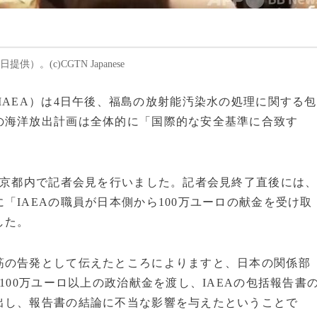
。(c)CGTN Japanese
力機関（IAEA）は4日午後、福島の放射能汚染水の処理に関する包
の海洋放出計画は全体的に「国際的な安全基準に合致す
東京都内で記者会見を行いました。記者会見終了直後には
「IAEAの職員が日本側から100万ユーロの献金を受け取
した。
の告発として伝えたところによりますと、日本の関係部
100万ユーロ以上の政治献金を渡し、IAEAの包括報告書
出し、報告書の結論に不当な影響を与えたということで