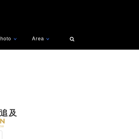
hoto
Area
∨
∨
が追及