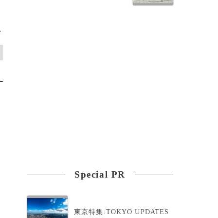
>
Special PR
東京特集:TOKYO UPDATES