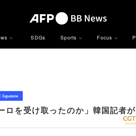
ews
SDGs
Sports
Focus
P
∨
∨
∨
Japanese
万ユーロを受け取ったのか」韓国記者