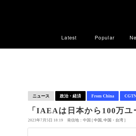
Latest
Popular
N
ニュース
政治・経済
From China
CGTN 
「IAEAは日本から100
2023年7月5日 18:19
発信地：中国 [
中国
中国・台湾
]