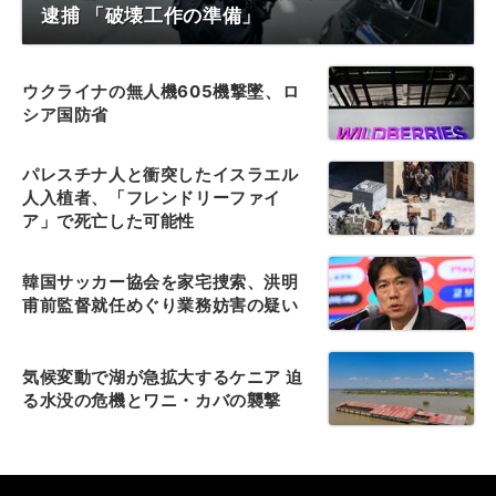
逮捕 「破壊工作の準備」
ウクライナの無人機605機撃墜、ロ
シア国防省
パレスチナ人と衝突したイスラエル
人入植者、「フレンドリーファイ
ア」で死亡した可能性
韓国サッカー協会を家宅捜索、洪明
甫前監督就任めぐり業務妨害の疑い
気候変動で湖が急拡大するケニア 迫
る水没の危機とワニ・カバの襲撃