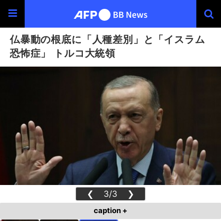
仏暴動の根底に「人種差別」と「イスラム
恐怖症」 トルコ大統領
❮
3/3
❯
caption +