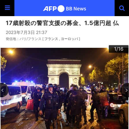
17歳射殺の警官支援の募金、1.5億円超 仏
2023年7月3日 21:37
発信地：パリ/フランス [
フランス
ヨーロッパ
]
10
13
14
16
12
15
11
3
4
6
9
2
5
7
8
1
/16
/16
/16
/16
/16
/16
/16
/16
/16
/16
/16
/16
/16
/16
/16
/16