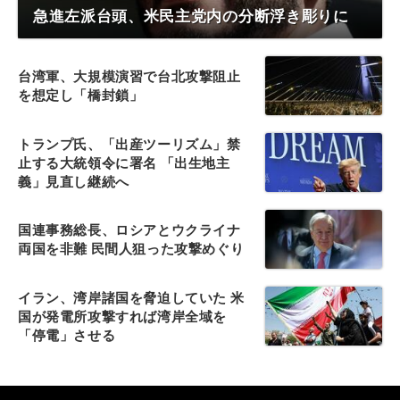
急進左派台頭、米民主党内の分断浮き彫りに
台湾軍、大規模演習で台北攻撃阻止
を想定し「橋封鎖」
トランプ氏、「出産ツーリズム」禁
止する大統領令に署名 「出生地主
義」見直し継続へ
国連事務総長、ロシアとウクライナ
両国を非難 民間人狙った攻撃めぐり
イラン、湾岸諸国を脅迫していた 米
国が発電所攻撃すれば湾岸全域を
「停電」させる