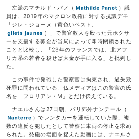
左派のマチルド・パノ（
）議
Mathilde Panot
員は、2019年のマクロン政権に対する抗議デモ
「ジレ・ジョーヌ（黄色いベスト、
）」で警官数人を殴った元ボクサ
gilets jaunes
ーを支援する募金が当局によって即時閉鎖された
ことと比較し、「23年のフランスでは、北アフ
リカ系の若者を殺せば大金が手に入る」と批判し
た。
この事件で発砲した警察官は拘束され、過失致
死罪に問われている。仏メディアはこの警官の氏
名を「フロリアン・M」とだけ伝えている。
ナエルさんは27日朝、パリ郊外ナンテール（
）でレンタカーを運転していた際、複
Nanterre
数の違反を犯したとして警察に車両の停止を求め
られた。発砲の場面を捉えた動画には、ナエルさ