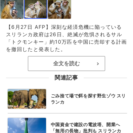
【6月27日 AFP】深刻な経済危機に陥っている
スリランカ政府は26日、絶滅が危惧されるサル
「トクモンキー」約10万匹を中国に売却する計画
を撤回したと発表した。
全文を読む
>
関連記事
ごみ捨て場で餌を探す野生ゾウ スリ
ランカ
中国資金で建設の電波塔、開業へ
「無用の長物」批判も スリランカ