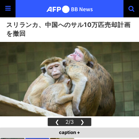
スリランカ、中国へのサル10万匹売却計画
を撤回
❮
2/3
❯
caption +