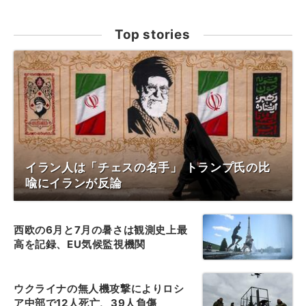
Top stories
イラン人は「チェスの名手」 トランプ氏の比
喩にイランが反論
西欧の6月と7月の暑さは観測史上最
高を記録、EU気候監視機関
ウクライナの無人機攻撃によりロシ
ア中部で12人死亡、39人負傷