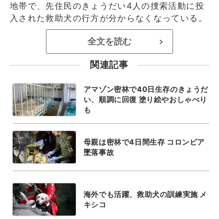
地帯で、先住民のきょうだい4人の捜索活動に投
入された救助犬の行方が分からなくなっている。
全文を読む
>
関連記事
アマゾン密林で40日生存のきょうだ
い、順調に回復 塗り絵やおしゃべり
も
母親は密林で4日間生存 コロンビア
墜落事故
海外でも活躍、救助犬の訓練実施 メ
キシコ