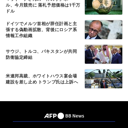
ル、今月競売に 落札予想価格は1千万
ドル
ドイツでメルツ首相が辞任計画と主
張する偽動画拡散、背後にロシア系
情報工作組織
サウジ、トルコ、パキスタンが共同
防衛協定締結
米連邦高裁、ホワイトハウス宴会場
建設を差し止め トランプ氏は上訴へ