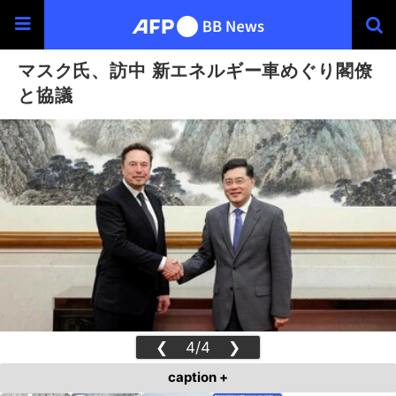
マスク氏、訪中 新エネルギー車めぐり閣僚
と協議
❮
4/4
❯
caption +