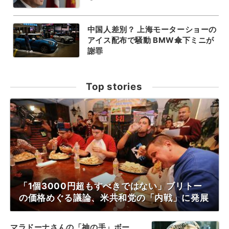
中国人差別？ 上海モーターショーの
アイス配布で騒動 BMW傘下ミニが
謝罪
Top stories
「1個3000円超もすべきではない」ブリトー
の価格めぐる議論、米共和党の「内戦」に発展
マラドーナさんの「神の手」ボー