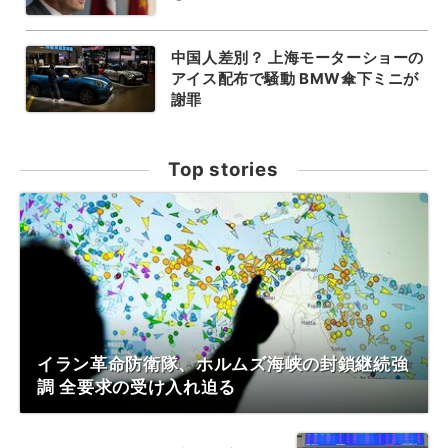
中国人差別？ 上海モーターショーの
アイス配布で騒動 BMW傘下ミニが
謝罪
Top stories
イラン革命防衛隊、ホルムズ海峡の封鎖継続強
調 全要求の受け入れ迫る