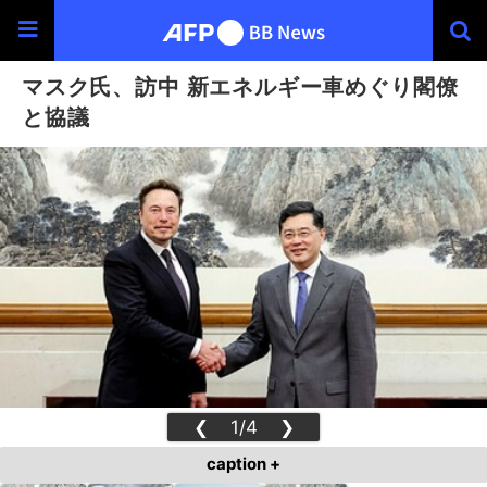
マスク氏、訪中 新エネルギー車めぐり閣僚
と協議
❮
1/4
❯
caption +