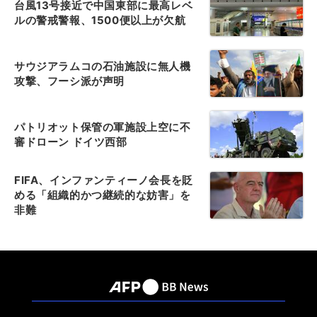
台風13号接近で中国東部に最高レベ
ルの警戒警報、1500便以上が欠航
サウジアラムコの石油施設に無人機
攻撃、フーシ派が声明
パトリオット保管の軍施設上空に不
審ドローン ドイツ西部
FIFA、インファンティーノ会長を貶
める「組織的かつ継続的な妨害」を
非難