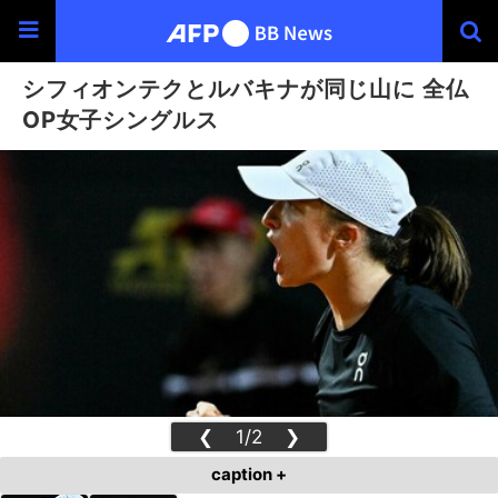
シフィオンテクとルバキナが同じ山に 全仏
OP女子シングルス
❮
1/2
❯
caption +