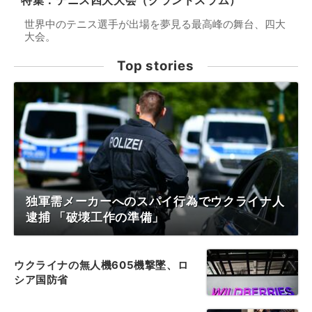
特集：テニス四大大会（グランドスラム）
世界中のテニス選手が出場を夢見る最高峰の舞台、四大
大会。
Top stories
独軍需メーカーへのスパイ行為でウクライナ人
逮捕 「破壊工作の準備」
ウクライナの無人機605機撃墜、ロ
シア国防省