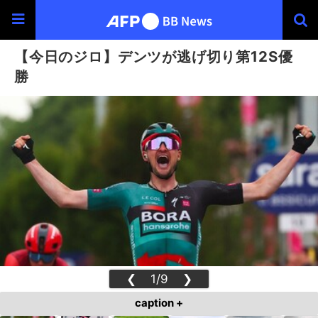
【今日のジロ】デンツが逃げ切り第12S優
勝
❮
1/9
❯
caption +