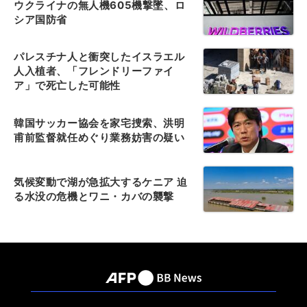
ウクライナの無人機605機撃墜、ロ
シア国防省
パレスチナ人と衝突したイスラエル
人入植者、「フレンドリーファイ
ア」で死亡した可能性
韓国サッカー協会を家宅捜索、洪明
甫前監督就任めぐり業務妨害の疑い
気候変動で湖が急拡大するケニア 迫
る水没の危機とワニ・カバの襲撃