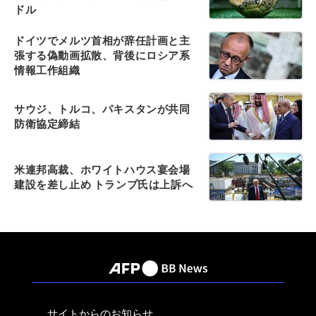
ドル
ドイツでメルツ首相が辞任計画と主
張する偽動画拡散、背後にロシア系
情報工作組織
サウジ、トルコ、パキスタンが共同
防衛協定締結
米連邦高裁、ホワイトハウス宴会場
建設を差し止め トランプ氏は上訴へ
サイトからのお知らせ