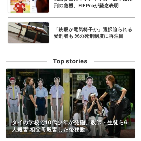
刑の危機、FIFProが懸念表明
「銃殺か電気椅子か」選択迫られる
受刑者も 米の死刑制度に再注目
Top stories
タイの学校で10代少年が発砲、教師・生徒ら6
人殺害 祖父母殺害した後移動