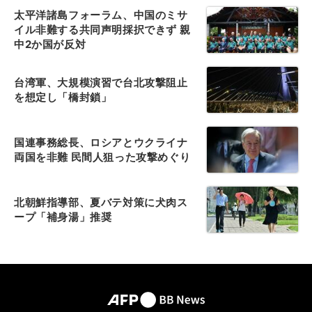
太平洋諸島フォーラム、中国のミサ
イル非難する共同声明採択できず 親
中2か国が反対
台湾軍、大規模演習で台北攻撃阻止
を想定し「橋封鎖」
国連事務総長、ロシアとウクライナ
両国を非難 民間人狙った攻撃めぐり
北朝鮮指導部、夏バテ対策に犬肉ス
ープ「補身湯」推奨