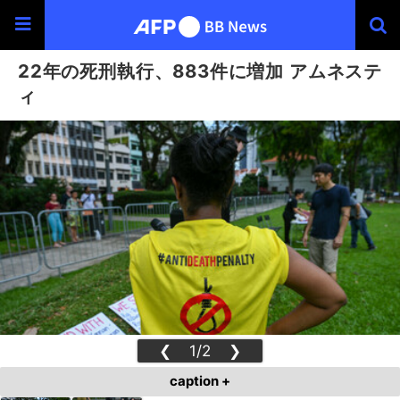
22年の死刑執行、883件に増加 アムネステ
ィ
❮
1/2
❯
caption +