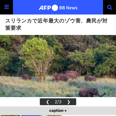
スリランカで近年最大のゾウ害、農民が対
策要求
❮
2/3
❯
caption +