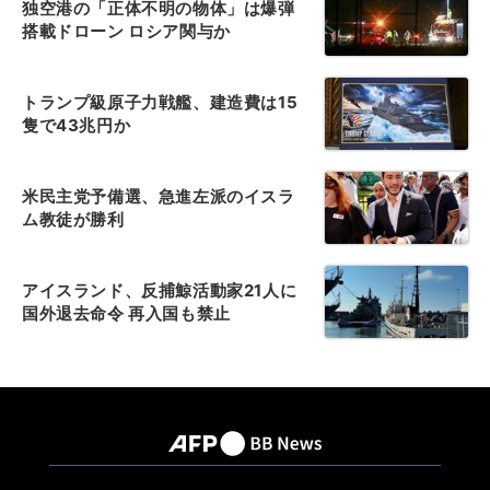
独空港の「正体不明の物体」は爆弾
搭載ドローン ロシア関与か
トランプ級原子力戦艦、建造費は15
隻で43兆円か
米民主党予備選、急進左派のイスラ
ム教徒が勝利
アイスランド、反捕鯨活動家21人に
国外退去命令 再入国も禁止